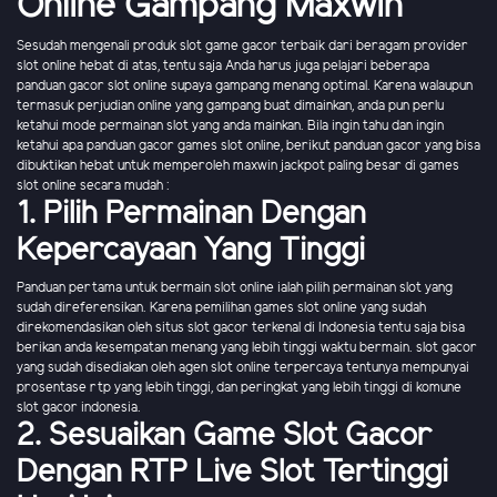
Online Gampang Maxwin
Sesudah mengenali produk slot game gacor terbaik dari beragam provider
slot online hebat di atas, tentu saja Anda harus juga pelajari beberapa
panduan gacor slot online supaya gampang menang optimal. Karena walaupun
termasuk perjudian online yang gampang buat dimainkan, anda pun perlu
ketahui mode permainan slot yang anda mainkan. Bila ingin tahu dan ingin
ketahui apa panduan gacor games slot online, berikut panduan gacor yang bisa
dibuktikan hebat untuk memperoleh maxwin jackpot paling besar di games
slot online secara mudah :
1. Pilih Permainan Dengan
Kepercayaan Yang Tinggi
Panduan pertama untuk bermain slot online ialah pilih permainan slot yang
sudah direferensikan. Karena pemilihan games slot online yang sudah
direkomendasikan oleh situs slot gacor terkenal di Indonesia tentu saja bisa
berikan anda kesempatan menang yang lebih tinggi waktu bermain. slot gacor
yang sudah disediakan oleh agen slot online terpercaya tentunya mempunyai
prosentase rtp yang lebih tinggi, dan peringkat yang lebih tinggi di komune
slot gacor indonesia.
2. Sesuaikan Game Slot Gacor
Dengan RTP Live Slot Tertinggi