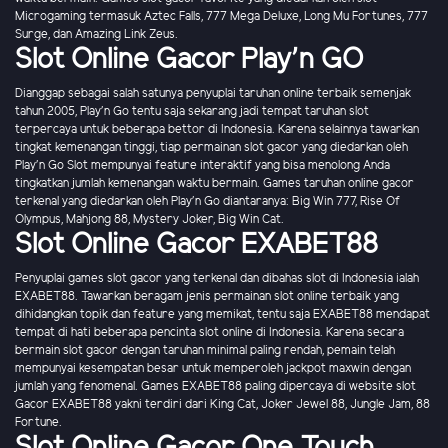
Microgaming termasuk Aztec Falls, 777 Mega Deluxe, Long Mu Fortunes, 777
Surge, dan Amazing Link Zeus.
Slot Online Gacor Play'n GO
Dianggap sebagai salah satunya penyuplai taruhan online terbaik semenjak
tahun 2005, Play'n Go tentu saja sekarang jadi tempat taruhan slot
terpercaya untuk beberapa bettor di Indonesia. Karena selainnya tawarkan
tingkat kemenangan tinggi, tiap permainan slot gacor yang diedarkan oleh
Play'n Go Slot mempunyai feature interaktif yang bisa menolong Anda
tingkatkan jumlah kemenangan waktu bermain. Games taruhan online gacor
terkenal yang diedarkan oleh Play'n Go diantaranya: Big Win 777, Rise Of
Olympus, Mahjong 88, Mystery Joker, Big Win Cat.
Slot Online Gacor EXABET88
Penyuplai games slot gacor yang terkenal dan dibahas slot di Indonesia ialah
EXABET88. Tawarkan beragam jenis permainan slot online terbaik yang
dihidangkan topik dan feature yang memikat, tentu saja EXABET88 mendapat
tempat di hati beberapa pencinta slot online di Indonesia. Karena secara
bermain slot gacor dengan taruhan minimal paling rendah, pemain telah
mempunyai kesempatan besar untuk memperoleh jackpot maxwin dengan
jumlah yang fenomenal. Games EXABET88 paling dipercaya di website slot
Gacor EXABET88 yakni terdiri dari King Cat, Joker Jewel 88, Jungle Jam, 88
Fortune.