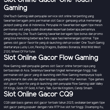
Slot Online Gacor One Touch
Gaming
OneTouch Gaming ialah penyuplai service slot online terpenting yang
tawarkan beragam jenis permainan slot Gacor gampang untuk memenangi
jackpot paling atas di Indonesia. Penyuplai ini tawarkan beragam tipe mesin
permainan slot yang sudah disamakan keperluan beberapa pemainnya.
Disamping itu, One Touch Gaming tawarkan beragam tipe bonus dan promo
yang bisa menolong beberapa fans capai hasil kemenangan optimal. Tipe
games slot gacor favorite yang di-launching oleh provider One Touch Gamig
diantaranya Lucky Lion, Flexing Dragons, Bubbles Bonanza, Wild Wild West
2120, Wheel Of Fortune.
Slot Online Gacor Flow Gaming
Flow Gaming ialah penyuplai games slot Gacor online terpercaya yang
berbasiskan di Asia. Selainnya tawarkan tingkat kemenangan tinggi, tiap
permainan slot gacor yang di-launching oleh Flow Gaming mempunyai topik
yang menarik dan unik dan diperlengkapi sejumlah fitur kekinian. Tipe games
slot gacor favorite yang di-launching oleh penyuplai Flow Gaming ialah Valley
Of Kings, Gods Of Gold, A Fairy Tale, Gorilla Kingdom, Candy Smash.
Slot Online Gacor CQ9
CQ9 ialah basis games slot gacor terbaik tahun 2023, sediakan beragam tipe
slot gacor paling populer dengan rate RTP live slot tertinggi. Disamping itu,