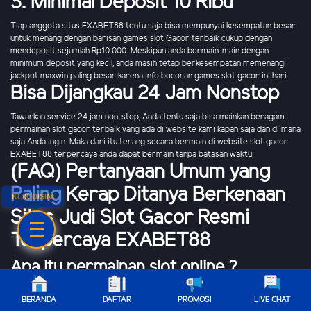
3. Minimal Deposit 10 Ribu
Tiap anggota situs EXABET88 tentu saja bisa mempunyai kesempatan besar
untuk menang dengan barisan games slot Gacor terbaik cukup dengan
mendeposit sejumlah Rp10.000. Meskipun anda bermain-main dengan
minimum deposit yang kecil, anda masih tetap berkesempatan memenangi
jackpot maxwin paling besar karena info bocoran games slot gacor ini hari.
Bisa Dijangkau 24 Jam Nonstop
Tawarkan service 24 jam non-stop, Anda tentu saja bisa mainkan beragam
permainan slot gacor terbaik yang ada di website kami kapan saja dan di mana
saja Anda ingin. Maka dari itu terang secara bermain di website slot gacor
EXABET88 terpercaya anda dapat bermain tanpa batasan waktu.
(FAQ) Pertanyaan Umum yang
Paling Kerap Ditanya Berkenaan
KLIK DISINI
Situs Judi Slot Gacor Resmi
Terpercaya EXABET88
Apa itu permainan slot online ?
Slot online ialah mesin slot versus online atau berbasiskan website yang bisa
BERANDA
DAFTAR
PROMOSI
LIVE CHAT
dimainkan dengan online. Pada intinya slot online mempunyai diagram dan