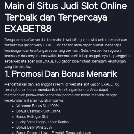
Main di Situs Judi Slot Online
Terbaik dan Terpercaya
EXABET88
Dengan mendaftarkan dan bermain di website games slot online terbaik dan
terpercaya gacor yakni EXABET88 terang anda dapat nikmati beberapa
keuntungan dan keuntungan sepanjang bermain. Selainnya berikan agunan
keamanan dan kenyamanan waktu bermain untuk tiap anggotanya, tiap anggota
setia website agen judi EXABET88 gacor bisa nikmati beragam keuntungan
yang lain misalnya:
1. Promosi Dan Bonus Menarik
Mendaftarkan dan jadi anggota resmi di website slot Gacor EXABET88
terang benar-benar memberikan keuntungan, karena Anda dapat
memperoleh penawaran berbentuk promo dan bonus menarik dengan
keseluruhan miliaran rupiah, misalnya:
Welcome Bonus Slot 100%
Bonus Cashback Slot Online
Bonus Rollingan Slot
Lucky Spin Hingga Jutaan Rupiah
Bonus Daily Wins 25%
Bonus Deposit Lewat E-wallet Tanpa potongan