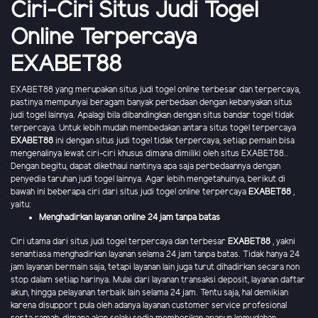
Ciri-Ciri Situs Judi Togel
Online Terpercaya
EXABET88
EXABET88 yang merupakan situs judi togel online terbesar dan terpercaya,
pastinya mempunyai beragam banyak perbedaan dengan kebanyakan situs
judi togel lainnya. Apalagi bila dibandingkan dengan situs bandar togel tidak
terpercaya. Untuk lebih mudah membedakan antara situs togel terpercaya
EXABET88
ini dengan situs judi togel tidak terpercaya, setiap pemain bisa
mengenalinya lewat ciri-ciri khusus dimana dimiliki oleh situs EXABET88..
Dengan begitu, dapat dikethaui nantinya apa saja perbedaannya dengan
penyedia taruhan judi togel lainnya. Agar lebih mengetahuinya, berikut di
bawah ini beberapa ciri dari situs judi togel online terpercaya
EXABET88
,
yaitu:
Menghadirkan layanan online 24 jam tanpa batas
Ciri utama dari situs judi togel terpercaya dan terbesar
EXABET88
, yakni
senantiasa menghadirkan layanan selama 24 jam tanpa batas. Tidak hanya 24
jam layanan bermain saja, tetapi layanan lain juga turut dihadirkan secara non
stop dalam setiap harinya. Mulai dari layanan transaksi deposit, layanan daftar
akun, hingga pelayanan terbaik lain selama 24 jam. Tentu saja, hal demikian
karena disupport pula oleh adanya layanan customer service profesional