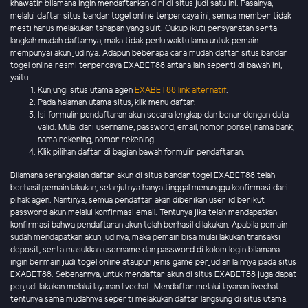
khawatir bilamana ingin mendaftarkan diri di situs judi satu ini. Pasalnya,
melalui daftar situs bandar togel online terpercaya ini, semua member tidak
mesti harus melakukan tahapan yang sulit. Cukup ikuti persyaratan serta
langkah mudah daftarnya, maka tidak perlu waktu lama untuk pemain
mempunyai akun judinya. Adapun beberapa cara mudah daftar situs bandar
togel online resmi terpercaya EXABET88 antara lain seperti di bawah ini,
yaitu:
Kunjungi situs utama agen
EXABET88 link alternatif
.
Pada halaman utama situs, klik menu daftar.
Isi formulir pendaftaran akun secara lengkap dan benar dengan data
valid. Mulai dari username, password, email, nomor ponsel, nama bank,
nama rekening, nomor rekening.
Klik pilihan daftar di bagian bawah formulir pendaftaran.
Bilamana serangkaian daftar akun di situs bandar togel EXABET88 telah
berhasil pemain lakukan, selanjutnya hanya tinggal menunggu konfirmasi dari
pihak agen. Nantinya, semua pendaftar akan diberikan user id berikut
password akun melalui konfirmasi email. Tentunya jika telah mendapatkan
konfirmasi bahwa pendaftaran akun telah berhasil dilakukan. Apabila pemain
sudah mendapatkan akun judinya, maka pemain bisa mulai lakukan transaksi
deposit, serta masukkan username dan password di kolom login bilamana
ingin bermain judi togel online ataupun jenis game perjudian lainnya pada situs
EXABET88. Sebenarnya, untuk mendaftar akun di situs EXABET88 juga dapat
penjudi lakukan melalui layanan livechat. Mendaftar melalui layanan livechat
tentunya sama mudahnya seperti melakukan daftar langsung di situs utama.