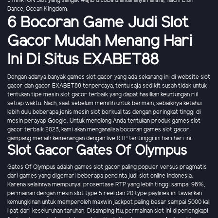
5 milik ION Slot yang sangat wajib dicoba diantaranya Fafafa, Taichi Lion
Dance, Ocean Kingdom.
6 Bocoran Game Judi Slot
Gacor Mudah Menang Hari
Ini Di Situs EXABET88
Dengan adanya banyak games slot gacor yang ada sekarang ini di website slot
gacor dan gacor EXABET88 terpercaya, tentu saja sedikit susah tidak untuk
tentukan tipe mesin slot gacor terbaik yang dapat hasilkan keuntungan riil
setiap waktu. Nach, saat sebelum memilih untuk bermain, sebaiknya ketahui
lebih dulu beberapa jenis mesin slot berkualitas dengan peringkat tinggi di
mesin perayap Google. Untuk menolong Anda tentukan produk games slot
gacor terbaik 2023, kami akan menganalisa bocoran games slot gacor
gampang meraih kemenangan dengan live RTP tertinggi ini hari hari ini:
Slot Gacor Gates Of Olympus
Gates Of Olympus adalah games slot gacor paling populer versus pragmatis
dari games yang digemari beberapa pencinta judi slot online Indonesia.
Karena selainnya mempunyai prosentase RTP yang lebih tinggi sampai 98%,
permainan dengan mesin slot type 5 reel dan 20 type paylines ini tawarkan
kemungkinan untuk memperoleh maxwin jackpot paling besar sampai 5000 kali
lipat dari keseluruhan taruhan. Disamping itu, permainan slot ini diperlengkapi