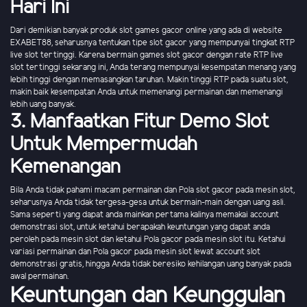
Hari Ini
Dari demikian banyak produk slot games gacor online yang ada di website
EXABET88, seharusnya tentukan tipe slot gacor yang mempunyai tingkat RTP
live slot tertinggi. Karena bermain games slot gacor dengan rate RTP live
slot tertinggi sekarang ini, Anda terang mempunyai kesempatan menang yang
lebih tinggi dengan memasangkan taruhan. Makin tinggi RTP pada suatu slot,
makin baik kesempatan Anda untuk memenangi permainan dan memenangi
lebih uang banyak.
3. Manfaatkan Fitur Demo Slot
Untuk Mempermudah
Kemenangan
Bila Anda tidak pahami macam permainan dan Pola slot gacor pada mesin slot,
seharusnya Anda tidak tergesa-gesa untuk bermain-main dengan uang asli.
Sama seperti yang dapat anda mainkan pertama kalinya memakai account
demonstrasi slot, untuk ketahui berapakah keuntungan yang dapat anda
peroleh pada mesin slot dan ketahui Pola gacor pada mesin slot itu. Ketahui
variasi permainan dan Pola gacor pada mesin slot lewat account slot
demonstrasi gratis, hingga Anda tidak beresiko kehilangan uang banyak pada
awal permainan.
Keuntungan dan Keunggulan