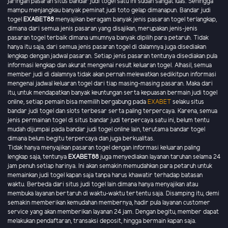
jaringan pasaran situs bandar judi togel satu ini sudah sangat luas. Sehingga
mampu menjangkau banyak peminat judi toto gelap dimanapun. Bandar judi
togel
EXABET88
menyajikan beragam banyak jenis pasaran togel terlangkap,
dimana dari semua jenis pasaran yang disajikan, merupakan jenis-jenis
pasaran togel terbaik dimana umumnya banyak dipilih para petaruh. Tidak
hanya itu saja, dari semua jenis pasaran togel di dalamnya juga disediakan
lengkap dengan jadwal pasaran. Setiap jenis pasaran tentunya disediakan pula
informasi lengkap dan akurat mengenai result keluaran togel. Alhasil, semua
member judi di dalamnya tidak akan pernah melewatkan sedikitpun informasi
mengenai jadwal keluaran togel dari tiap masing-masing pasaran. Maka dari
itu, untuk mendapatkan banyak keuntungan serta kepuasan bermain judi togel
online, setiap pemain bisa memilih bergabung pada
EXABET
selaku situs
bandar judi togel dan slots terbesar serta paling terpercaya. Karena, semua
jenis permainan togel di situs bandar judi terpercaya satu ini, belum tentu
mudah dijumpai pada bandar judi togel online lain, terutama bandar togel
dimana belum begitu terpercaya dan juga berkualitas.
Tidak hanya menyajikan pasaran togel dengan informasi keluaran paling
lengkap saja, tentunya
EXABET88
juga menyediakan layanan taruhan selama 24
jam penuh setiap harinya. Ini akan semakin memudahkan para petaruh untuk
memainkan judi togel kapan saja tanpa harus khawatir terhadap batasan
waktu. Berbeda dari situs judi togel lain dimana hanya menyajikan atau
membuka layanan bertaruh di waktu-waktu tertentu saja. Disamping itu, demi
semakin memberikan kemudahan membernya, hadir pula layanan customer
service yang akan memberikan layanan 24 jam. Dengan begitu, member dapat
melakukan pendaftaran, transaksi deposit, hingga bermain kapan saja.