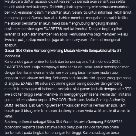
Melalu cara daftar apapun, dipastikan semua penjudi akan senantiasa selalu
mudah untuk melakukannya. Terlebih, pihak agen menjamin semua kemudahan
berikut keamanan dalam mendaftar akun. Selain itu, untuk informasi lebih lanjut
mengenai pendaftaran akun, atau bahkan member mengalami masalah ketika
melakukan pendaftaran akun, maka bisa menghubungi langsung layanan
customer service agen EXABET88 melalui livechat. Dengan begitu, pihak
layanan cs agen akan memberikan solusi kemudahannya bagi member. Melalui
livechat pula, setiap member juga bisa menanyakan informasi mengenai
apapun.
Gacor Slot Online Gampang Menang Mudah Maxwin Sempaksional No #1
Indonesia
Karena slot gacor online terbaik dan terpercaya no.1 di Indonesia 2023,
EXABET88 tentu saja mempunyai misi serta visi selalu untuk bereksperimen
dengan berikan mekanisme dan service yang bisa mempermudah tiap
anggota saat lakukan betting. Selainnya sediakan link slot gacor yang gampang
dijangkau, EXABET88 situs slot online gacor paling populer dan gampang
meraih kemenangan di Indonesia sediakan slot gacor terbaik dengan rate RTP
live slot tertinggi sehari-harinya. Ini menggenggam lisensi resmi dari instansi
games internasional seperti PAGCOR, iTech Labs, Malta Gaming Authority,
BMM Testlabs, Lab Gaming Bersertifikasi, dan Komisi Permainan judi. Kami
sudah pasti bisa jamin keamanan dan kenyamanan Anda waktu main di website
kami.
Selainnya dikenali sebagai Situs Slot Gacor Maxwin Gampang, EXABET88
dipandang seperti salah satunya situs penyuplai service taruhan online
terkomplet pada tingkat kemenangan tertinggi. Karena sebagian besar