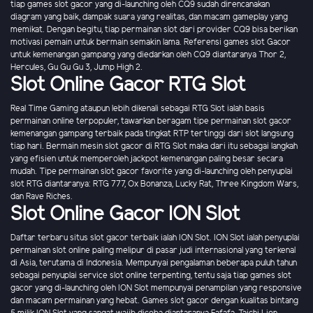
tiap games slot gacor yang di-launching oleh CQ9 sudah direncanakan
diagram yang baik, dampak suara yang realitas, dan macam gameplay yang
memikat. Dengan begitu, tiap permainan slot dari provider CQ9 bisa berikan
motivasi pemain untuk bermain semakin lama. Referensi games slot Gacor
untuk kemenangan gampang yang diedarkan oleh CQ9 diantaranya Thor 2,
Hercules, Gu Gu Gu 3, Jump High 2.
Slot Online Gacor RTG Slot
Real Time Gaming ataupun lebih dikenali sebagai RTG Slot ialah basis
permainan online terpopuler, tawarkan beragam tipe permainan slot gacor
kemenangan gampang terbaik pada tingkat RTP tertinggi dari slot langsung
tiap hari. Bermain mesin slot gacor di RTG Slot maka dari itu sebagai langkah
yang efisien untuk memperoleh jackpot kemenangan paling besar secara
mudah. Tipe permainan slot gacor favorite yang di-launching oleh penyuplai
slot RTG diantaranya: RTG 777, Ox Bonanza, Lucky Rat, Three Kingdom Wars,
dan Rave Riches.
Slot Online Gacor ION Slot
Daftar terbaru situs slot gacor terbaik ialah ION Slot. ION Slot ialah penyuplai
permainan slot online paling melipur di pasar judi internasional yang terkenal
di Asia, terutama di Indonesia. Mempunyai pengalaman beberapa puluh tahun
sebagai penyuplai service slot online terpenting, tentu saja tiap games slot
gacor yang di-launching oleh ION Slot mempunyai penampilan yang responsive
dan macam permainan yang hebat. Games slot gacor dengan kualitas bintang