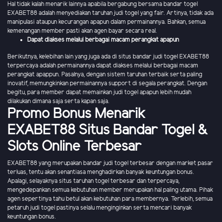
Hal tidak kalah menarik lainnya apabila bergabung bersama bandar togel
EXABET88 adalah menyediakan taruhan judi togel yang fair. Artinya, tidak ada
manipulasi ataupun kecurangan apapun dalam permainannya. Bahkan, semua
kemenangan member pasti akan agen bayar secara real.
Dapat diakses melalui berbagai macam perangkat apapun
Berikutnya, kelebihan lain yang juga ada di situs bandar judi togel EXABET88
terpercaya adalah permainannya dapat diakses melalui berbagai macam
perangkat apappun. Pasalnya, dengan sistem taruhan terbaik serta paling
inovatif, memungkinkan permainannya support di segala perangkat. Dengan
begitu, para member dapat memainkan judi togel apapun lebih mudah
dilakukan dimana saja serta kapan saja.
Promo Bonus Menarik
EXABET88 Situs Bandar Togel &
Slots Online Terbesar
EXABET88 yang merupakan bandar judi togel terbesar dengan market pasar
terluas, tentu akan senantiasa menghadirkan banyak keuntungan bonus.
Apalagi, selayaknya situs taruhan togel terbesar dan terpercaya,
mengedepankan semua kebutuhan member merupakan hal paling utama. Pihak
agen sepertinya tahu betul akan kebutuhan para membernya. Terlebih, semua
petaruh judi togel pastinya selalu menginginkan serta mencari banyak
keuntungan bonus.