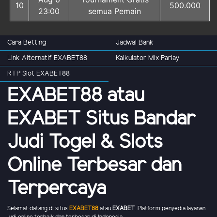
10
500.000
23:00
semua Pemain
Cara Betting
Jadwal Bank
Link Alternatif EXABET88
Kalkulator Mix Parlay
RTP Slot EXABET88
EXABET88 atau
EXABET Situs Bandar
Judi Togel & Slots
Online Terbesar dan
Terpercaya
Selamat datang di situs
EXABET88
atau
EXABET
. Platform penyedia layanan