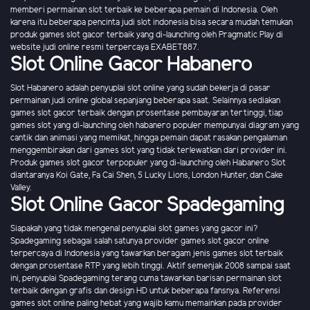
memberi permainan slot terbaik ke beberapa pemain di Indonesia. Oleh
karena itu beberapa pencinta judi slot indonesia bisa secara mudah temukan
produk games slot gacor terbaik yang di-launching oleh Pragmatic Play di
website judi online resmi terpercaya EXABET887.
Slot Online Gacor Habanero
Slot Habanero adalah penyuplai slot online yang sudah bekerja di pasar
permainan judi online global sepanjang beberapa saat. Selainnya sediakan
games slot gacor terbaik dengan prosentase pembayaran tertinggi, tiap
games slot yang di-launching oleh habanero populer mempunyai diagram yang
cantik dan animasi yang memikat, hingga pemain dapat rasakan pengalaman
menggembirakan dari games slot yang tidak terlewatkan dari provider ini.
Produk games slot gacor terpopuler yang di-launching oleh Habanero Slot
diantaranya Koi Gate, Fa Cai Shen, 5 Lucky Lions, London Hunter, dan Cake
Valley.
Slot Online Gacor Spadegaming
Siapakah yang tidak mengenal penyuplai slot games yang gacor ini?
Spadegaming sebagai salah satunya provider games slot gacor online
terpercaya di Indonesia yang tawarkan beragam jenis games slot terbaik
dengan prosentase RTP yang lebih tinggi. Aktif semenjak 2008 sampai saat
ini, penyuplai Spadegaming terang cuma tawarkan barisan permainan slot
terbaik dengan grafis dan design HD untuk beberapa fansnya. Referensi
games slot online paling hebat yang wajib kamu memainkan pada provider