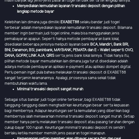
masih banyak lagi jenis-jenis pasaran togel terbaik serta terlengkap lainnya.
Menyediakan kemudahan layanan transaksi deposit dengan pilihan
lengkap metode bayar
Kelebihan lain dimana juga dimiliki
EXABET88
selaku bandar judi togel
terbesar adalah menyediakan layanan kemudahan transaksi deposit. Bilamana
member ingin bermain judi togel online, maka bisa menggunakan jenis
pemabayaran apapun. Seperti halnya metode pembayaran bank lokal,
disediakan beberapa jenisnya meliputi layanan bank
BCA, Mandiri, Bank BRI,
BNI, Danamon, BSI, paninbank, MAYBANK, PEMATA dan E - Wallet seperti OVO,
DANA, GOPAY, LINK AJA
,
QRIS
serta jenis bank lokal lainnya. Tidak hanya itu,
pilihan metode bayar memudahkan lain dimana juga turut disediakan adalah
adanya metode pembayaran aplikasi e-payment atau aplikasi dompet digital.
Perlu pemain ingat pula bahwa melakukan transaksi deposit di EXABET88
sangat terjamin keamanannya. Apalagi, prosesnya sama sekali tidak
membutuhkan waktu lama.
Minimal transaksi deposit sangat murah
Sebagai situs bandar judi togel online terbesar, bagi EXABET88 tidak
tanggung-tanggung dalam menghadirkan keuntungan besar serta kepuasan
bagi membernya. Adapun keuntungan serta kemudahan yang diberikan bagi
membernya ialah menawarkan minimal transaksi deposit sangat murah. Setiap
member hanya perlu melakukan transaksi deposit atau pasang taruhan dengan
cukup bayar 100 rupiah. Keuntungan minimal transaksi deposit ini sendiri
berlaku ketika member memilih jenis pasaran togel manapun.
Kemenangan setiap member akan dibayar secara fair dan real