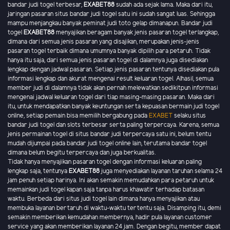
bandar judi togel terbesar,
EXABET88
sudah ada sejak lama. Maka dari itu,
jaringan pasaran situs bandar judi togel satu ini sudah sangat luas. Sehingga
mampu menjangkau banyak peminat judi toto gelap dimanapun. Bandar judi
togel
EXABET88
menyajikan beragam banyak jenis pasaran togel terlangkap,
dimana dari semua jenis pasaran yang disajikan, merupakan jenis-jenis
pasaran togel terbaik dimana umumnya banyak dipilih para petaruh. Tidak
hanya itu saja, dari semua jenis pasaran togel di dalamnya juga disediakan
lengkap dengan jadwal pasaran. Setiap jenis pasaran tentunya disediakan pula
informasi lengkap dan akurat mengenai result keluaran togel. Alhasil, semua
member judi di dalamnya tidak akan pernah melewatkan sedikitpun informasi
mengenai jadwal keluaran togel dari tiap masing-masing pasaran. Maka dari
itu, untuk mendapatkan banyak keuntungan serta kepuasan bermain judi togel
online, setiap pemain bisa memilih bergabung pada
EXABET
selaku situs
bandar judi togel dan slots terbesar serta paling terpercaya. Karena, semua
jenis permainan togel di situs bandar judi terpercaya satu ini, belum tentu
mudah dijumpai pada bandar judi togel online lain, terutama bandar togel
dimana belum begitu terpercaya dan juga berkualitas.
Tidak hanya menyajikan pasaran togel dengan informasi keluaran paling
lengkap saja, tentunya
EXABET88
juga menyediakan layanan taruhan selama 24
jam penuh setiap harinya. Ini akan semakin memudahkan para petaruh untuk
memainkan judi togel kapan saja tanpa harus khawatir terhadap batasan
waktu. Berbeda dari situs judi togel lain dimana hanya menyajikan atau
membuka layanan bertaruh di waktu-waktu tertentu saja. Disamping itu, demi
semakin memberikan kemudahan membernya, hadir pula layanan customer
service yang akan memberikan layanan 24 jam. Dengan begitu, member dapat