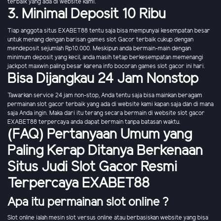
terbaik yang ada di website kami.
3. Minimal Deposit 10 Ribu
Tiap anggota situs EXABET88 tentu saja bisa mempunyai kesempatan besar
untuk menang dengan barisan games slot Gacor terbaik cukup dengan
mendeposit sejumlah Rp10.000. Meskipun anda bermain-main dengan
minimum deposit yang kecil, anda masih tetap berkesempatan memenangi
jackpot maxwin paling besar karena info bocoran games slot gacor ini hari.
Bisa Dijangkau 24 Jam Nonstop
Tawarkan service 24 jam non-stop, Anda tentu saja bisa mainkan beragam
permainan slot gacor terbaik yang ada di website kami kapan saja dan di mana
saja Anda ingin. Maka dari itu terang secara bermain di website slot gacor
EXABET88 terpercaya anda dapat bermain tanpa batasan waktu.
(FAQ) Pertanyaan Umum yang
Paling Kerap Ditanya Berkenaan
Situs Judi Slot Gacor Resmi
Terpercaya EXABET88
Apa itu permainan slot online ?
Slot online ialah mesin slot versus online atau berbasiskan website yang bisa