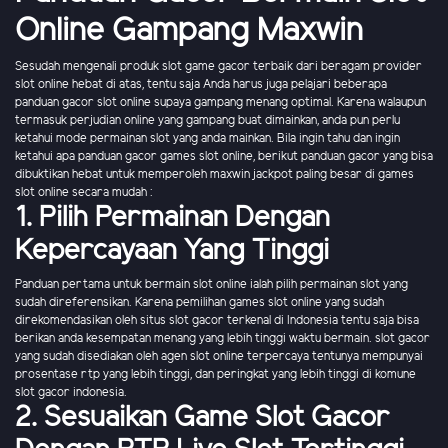
Online Gampang Maxwin
Sesudah mengenali produk slot game gacor terbaik dari beragam provider
slot online hebat di atas, tentu saja Anda harus juga pelajari beberapa
panduan gacor slot online supaya gampang menang optimal. Karena walaupun
termasuk perjudian online yang gampang buat dimainkan, anda pun perlu
ketahui mode permainan slot yang anda mainkan. Bila ingin tahu dan ingin
ketahui apa panduan gacor games slot online, berikut panduan gacor yang bisa
dibuktikan hebat untuk memperoleh maxwin jackpot paling besar di games
slot online secara mudah :
1. Pilih Permainan Dengan
Kepercayaan Yang Tinggi
Panduan pertama untuk bermain slot online ialah pilih permainan slot yang
sudah direferensikan. Karena pemilihan games slot online yang sudah
direkomendasikan oleh situs slot gacor terkenal di Indonesia tentu saja bisa
berikan anda kesempatan menang yang lebih tinggi waktu bermain. slot gacor
yang sudah disediakan oleh agen slot online terpercaya tentunya mempunyai
prosentase rtp yang lebih tinggi, dan peringkat yang lebih tinggi di komune
slot gacor indonesia.
2. Sesuaikan Game Slot Gacor