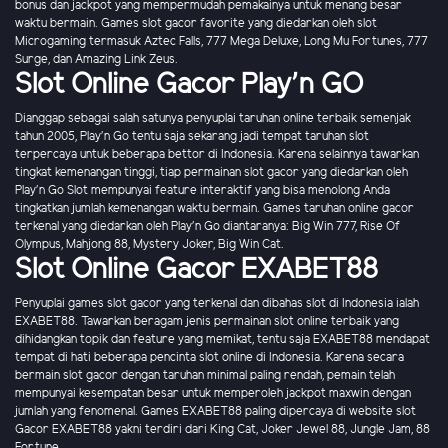
bonus dan jackpot yang mempermudah pemakainya untuk menang besar
waktu bermain. Games slot gacor favorite yang diedarkan oleh slot
Microgaming termasuk Aztec Falls, 777 Mega Deluxe, Long Mu Fortunes, 777
Surge, dan Amazing Link Zeus.
Slot Online Gacor Play'n GO
Dianggap sebagai salah satunya penyuplai taruhan online terbaik semenjak
tahun 2005, Play'n Go tentu saja sekarang jadi tempat taruhan slot
terpercaya untuk beberapa bettor di Indonesia. Karena selainnya tawarkan
tingkat kemenangan tinggi, tiap permainan slot gacor yang diedarkan oleh
Play'n Go Slot mempunyai feature interaktif yang bisa menolong Anda
tingkatkan jumlah kemenangan waktu bermain. Games taruhan online gacor
terkenal yang diedarkan oleh Play'n Go diantaranya: Big Win 777, Rise Of
Olympus, Mahjong 88, Mystery Joker, Big Win Cat.
Slot Online Gacor EXABET88
Penyuplai games slot gacor yang terkenal dan dibahas slot di Indonesia ialah
EXABET88. Tawarkan beragam jenis permainan slot online terbaik yang
dihidangkan topik dan feature yang memikat, tentu saja EXABET88 mendapat
tempat di hati beberapa pencinta slot online di Indonesia. Karena secara
bermain slot gacor dengan taruhan minimal paling rendah, pemain telah
mempunyai kesempatan besar untuk memperoleh jackpot maxwin dengan
jumlah yang fenomenal. Games EXABET88 paling dipercaya di website slot
Gacor EXABET88 yakni terdiri dari King Cat, Joker Jewel 88, Jungle Jam, 88
Fortune.