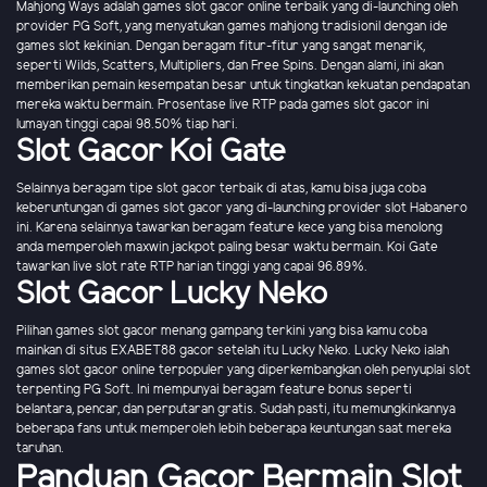
Mahjong Ways adalah games slot gacor online terbaik yang di-launching oleh
provider PG Soft, yang menyatukan games mahjong tradisionil dengan ide
games slot kekinian. Dengan beragam fitur-fitur yang sangat menarik,
seperti Wilds, Scatters, Multipliers, dan Free Spins. Dengan alami, ini akan
memberikan pemain kesempatan besar untuk tingkatkan kekuatan pendapatan
mereka waktu bermain. Prosentase live RTP pada games slot gacor ini
lumayan tinggi capai 98.50% tiap hari.
Slot Gacor Koi Gate
Selainnya beragam tipe slot gacor terbaik di atas, kamu bisa juga coba
keberuntungan di games slot gacor yang di-launching provider slot Habanero
ini. Karena selainnya tawarkan beragam feature kece yang bisa menolong
anda memperoleh maxwin jackpot paling besar waktu bermain. Koi Gate
tawarkan live slot rate RTP harian tinggi yang capai 96.89%.
Slot Gacor Lucky Neko
Pilihan games slot gacor menang gampang terkini yang bisa kamu coba
mainkan di situs EXABET88 gacor setelah itu Lucky Neko. Lucky Neko ialah
games slot gacor online terpopuler yang diperkembangkan oleh penyuplai slot
terpenting PG Soft. Ini mempunyai beragam feature bonus seperti
belantara, pencar, dan perputaran gratis. Sudah pasti, itu memungkinkannya
beberapa fans untuk memperoleh lebih beberapa keuntungan saat mereka
taruhan.
Panduan Gacor Bermain Slot