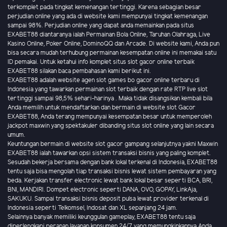
terkomplet pada tingkat kemenangan tertinggi. Karena sebagian besar
perjudian online yang ada di website kami mempunyai tingkat kemenangan
sampai 98%. Perjudian online yang dapat anda memainkan pada situs
EXABET88 diantaranya ialah Permainan Bola Online, Taruhan Olahraga, Live
Kasino Online, Poker Online, DominoQQ dan Arcade. Di website kami, Anda pun
bisa secara mudah terhubung permainan kesempatan online ini memakai satu
ID pemakai. Untuk ketahui info komplet situs slot gacor online terbaik
EXABET88 silakan baca pembahasan kami berikut ini.
EXABET88 adalah website agen slot games bo gacor online terbaru di
Indonesia yang tawarkan permainan slot terbaik dengan rate RTP live slot
tertinggi sampai 98,5% sehari-harinya . Maka tidak disangsikan kembali bila
Anda memilih untuk mendaftarkan dan bermain di website slot Gacor
EXABET88, Anda terang mempunyai kesempatan besar untuk memperoleh
jackpot maxwin yang spektakuler dibanding situs slot online yang lain secara
umum.
Keuntungan bermain di website slot gacor gampang selanjutnya yakni Maxwin
EXABET88 ialah tawarkan opsi sistem transaksi bisnis yang paling komplet.
Sesudah bekerja bersama dengan bank lokal terkenal di Indonesia, EXABET88
tentu saja bisa mengolah tiap transaksi bisnis lewat sistem pembayaran yang
beda. Kerjakan transfer electronic lewat bank lokal besar seperti BCA, BRI,
BNI, MANDIRI. Dompet electronic seperti DANA, OVO, GOPAY, LinkAja,
SAKUKU. Sampai transaksi bisnis deposit pulsa lewat provider terkenal di
Indonesia seperti Telkomsel, Indosat dan XL sepanjang 24 jam.
Selainnya banyak memiliki keunggulan gameplay, EXABET88 tentu saja
diperlengkapi peranan layanan konsumen 24/7, yang memungkinkannya Anda