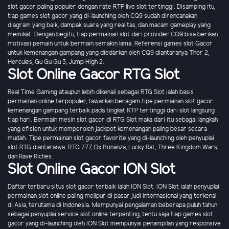
slot gacor paling populer dengan rate RTP live slot tertinggi. Disamping itu,
tiap games slot gacor yang di-launching oleh CQ9 sudah direncanakan
diagram yang baik, dampak suara yang realitas, dan macam gameplay yang
memikat. Dengan begitu, tiap permainan slot dari provider CQ9 bisa berikan
motivasi pemain untuk bermain semakin lama. Referensi games slot Gacor
untuk kemenangan gampang yang diedarkan oleh CQ9 diantaranya Thor 2,
Hercules, Gu Gu Gu 3, Jump High 2.
Slot Online Gacor RTG Slot
Real Time Gaming ataupun lebih dikenali sebagai RTG Slot ialah basis
permainan online terpopuler, tawarkan beragam tipe permainan slot gacor
kemenangan gampang terbaik pada tingkat RTP tertinggi dari slot langsung
tiap hari. Bermain mesin slot gacor di RTG Slot maka dari itu sebagai langkah
yang efisien untuk memperoleh jackpot kemenangan paling besar secara
mudah. Tipe permainan slot gacor favorite yang di-launching oleh penyuplai
slot RTG diantaranya: RTG 777, Ox Bonanza, Lucky Rat, Three Kingdom Wars,
dan Rave Riches.
Slot Online Gacor ION Slot
Daftar terbaru situs slot gacor terbaik ialah ION Slot. ION Slot ialah penyuplai
permainan slot online paling melipur di pasar judi internasional yang terkenal
di Asia, terutama di Indonesia. Mempunyai pengalaman beberapa puluh tahun
sebagai penyuplai service slot online terpenting, tentu saja tiap games slot
gacor yang di-launching oleh ION Slot mempunyai penampilan yang responsive