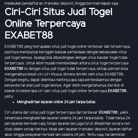
melakukan pendaftaran, transaksi deposit, hingga bermain kapan saja.
Ciri-Ciri Situs Judi Togel
Online Terpercaya
EXABET88
EXABET88 yang merupakan situs judi togel online terbesar dan terpercaya,
pastinya mempunyai beragam banyak perbedaan dengan kebanyakan situs
judi togel lainnya. Apalagi bila dibandingkan dengan situs bandar togel tidak
terpercaya. Untuk lebih mudah membedakan antara situs togel terpercaya
EXABET88
ini dengan situs judi togel tidak terpercaya, setiap pemain bisa
mengenalinya lewat ciri-ciri khusus dimana dimiliki oleh situs EXABET88..
Dengan begitu, dapat dikethaui nantinya apa saja perbedaannya dengan
penyedia taruhan judi togel lainnya. Agar lebih mengetahuinya, berikut di
bawah ini beberapa ciri dari situs judi togel online terpercaya
EXABET88
,
yaitu:
Menghadirkan layanan online 24 jam tanpa batas
Ciri utama dari situs judi togel terpercaya dan terbesar
EXABET88
, yakni
senantiasa menghadirkan layanan selama 24 jam tanpa batas. Tidak hanya 24
jam layanan bermain saja, tetapi layanan lain juga turut dihadirkan secara non
stop dalam setiap harinya. Mulai dari layanan transaksi deposit, layanan daftar
akun, hingga pelayanan terbaik lain selama 24 jam. Tentu saja, hal demikian