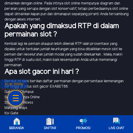
dimainkan dengan online. Pada intinya slot online mempunyai diagram dan
peranan yang serupa dengan slot konservatif, tetapi perbedaannya slot online
dapat dimainkan kapan pun dan dimanapun sepanjang piranti Anda tersambung
dengan akses internet.
Apakah yang dimaksud RTP di dalam
permainan slot ?
Kembali lagi ke pemain ataupun lebih dikenali RTP ialah prosentase yang
dipakai untuk tentukan jumlah keuntungan yang bisa dibalikkan mesin slot ke
pemain dari keseluruhan jumlah modal yang sudah dikeluarkan . Maka, makin
tinggi RTP di suatu slot, makin baik kesempatan Anda untuk memenangi
permainan.
Apa slot gacor ini hari ?
Berikut ini kami berikan daftar permainan dengan persentase kemenangan
KLIK DISINI
tertinggi di situs slot gacor EXABET88:
Gates Of Olympus
Sweet Bonanza Online
Starlight Princess
Mahjong Ways
Koi Gate
Lucky Neko
Apa sistem transaksi bisnis yang ada di EXABET88 ?
BERANDA
DAFTAR
PROMOSI
LIVE CHAT
Untuk mempermudah transaksi bisnis tiap anggota kami, baik deposit atau